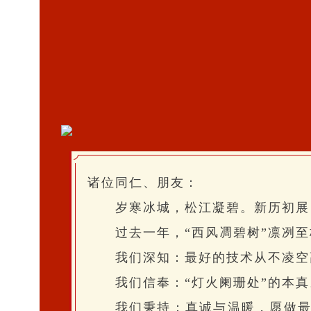
诸位同仁、朋友：
岁寒冰城，松江凝碧。新历初展
过去一年，“西风凋碧树”凛冽至
我们深知：最好的技术从不凌空
我们信奉：“灯火阑珊处”的本
我们秉持：真诚与温暖，愿做