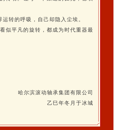
界运转的呼吸，自己却隐入尘埃。
次看似平凡的旋转，都成为时代重器最
哈尔滨滚动轴承集团有限公司
乙巳年冬月于冰城