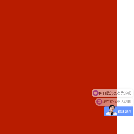
现在有优惠活动吗