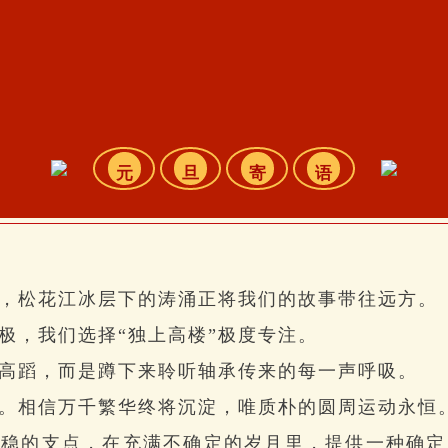
元
旦
寄
语
，松花江冰层下的涛涌正将我们的故事带往远方。
极，我们选择“独上高楼”极度专注。
高蹈，而是蹲下来聆听轴承传来的每一声呼吸。
真。相信万千繁华终将沉淀，唯质朴的圆周运动永恒
最稳的支点，在充满不确定的岁月里，提供一种确定