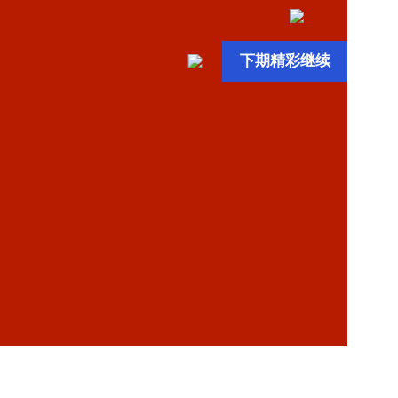
下期精彩继续