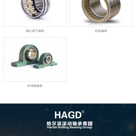
调心滚子轴承
轧机轴承
外球面轴承