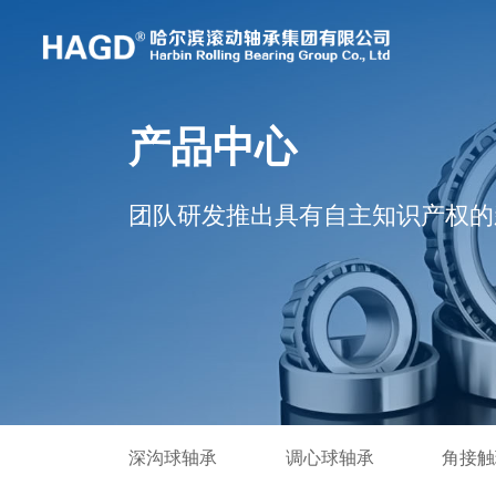
产品中心
团队研发推出具有自主知识产权的
深沟球轴承
调心球轴承
角接触