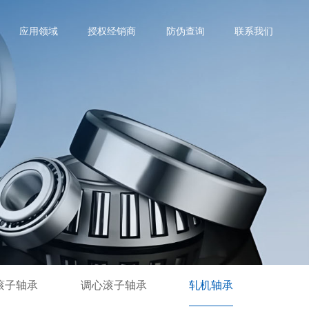
应用领域
授权经销商
防伪查询
联系我们
滚子轴承
调心滚子轴承
轧机轴承