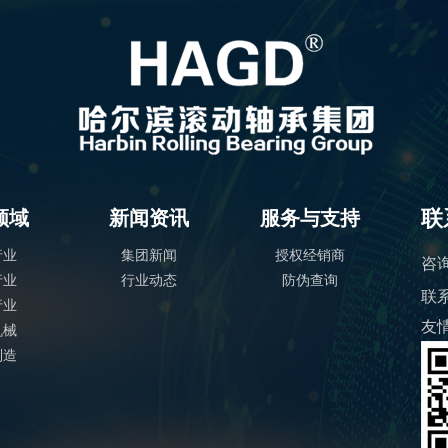
联
领域
新闻资讯
服务与支持
行业
集团新闻
授权经销商
咨
行业
行业动态
防伪查询
联
行业
友
机械
制造