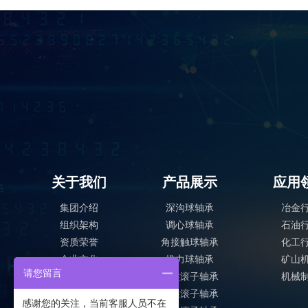
关于我们
产品展示
应用
集团介绍
深沟球轴承
冶金
组织架构
调心球轴承
石油
资质荣誉
角接触球轴承
化工
企业文化
推力球轴承
矿山
请您留言
下属企业
圆柱滚子轴承
机械
企业风采
圆锥滚子轴承
感谢您的关注，当前客服人员不在